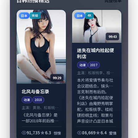
日韩热播精选
完整榜单
日本
日本
完结
4K
99:43
迷失在城内拾起便
利店
动漫
2017
主演：
松坂桃李、桂纶
99:29
镁 等
本片将爱情节奏与社
会议题结合，镜头语
北风与备忘录
言克制而有后劲。
《迷失在城内拾起便
动漫
2018
利店》由庵野秀明掌
主演：
黄渤、松坂桃李
舵，松坂桃李、桂纶
等
《北风与备忘录》是
镁担纲主线；取景与
一部2018年前后推出
声音设计凸显日本城
的惊悚类动漫，由韦
市...
斯·安德森执导，黄
91,735
6.3
86,669
6.4
惊悚
爱情