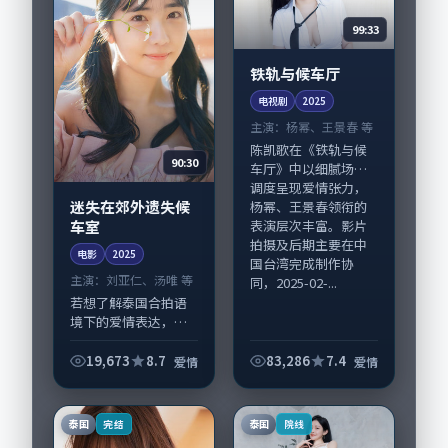
99:33
铁轨与候车厅
电视剧
2025
主演：
杨幂、王景春 等
陈凯歌在《铁轨与候
90:30
车厅》中以细腻场面
调度呈现爱情张力，
迷失在郊外遗失候
杨幂、王景春领衔的
车室
表演层次丰富。影片
拍摄及后期主要在中
电影
2025
国台湾完成制作协
主演：
刘亚仁、汤唯 等
同，2025-02-...
若想了解泰国合拍语
境下的爱情表达，
《迷失在郊外遗失候
车室》值得关注：剧
19,673
8.7
83,286
7.4
爱情
爱情
情侧重人物动机与生
活细节的咬合，刘亚
仁、汤唯与配角群戏
泰国
泰国
完结
院线
并重。影片2025年...