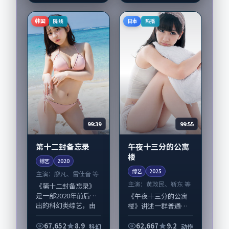
黄渤、靳东担纲主
线；取景与声音设计
韩国
日本
院线
热播
凸显韩国城市质感，
适合偏...
99:39
99:55
第十二封备忘录
午夜十三分的公寓
楼
综艺
2020
综艺
2025
主演：
廖凡、雷佳音 等
主演：
黄政民、靳东 等
《第十二封备忘录》
是一部2020年前后推
《午夜十三分的公寓
出的科幻类综艺，由
楼》讲述一群普通人
朴赞郁执导，廖凡、
在偶然事件中被迫改
雷佳音，任素汐、松
写人生轨迹的故事，
67,652
8.9
62,667
9.2
科幻
动作