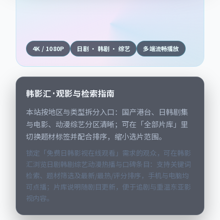
4K / 1080P
日剧 · 韩剧 · 综艺
多端流畅播放
韩影汇 · 观影与检索指南
本站按地区与类型拆分入口：国产港台、日韩剧集
与电影、动漫综艺分区清晰；可在「全部片库」里
切换题材标签并配合排序，缩小选片范围。
锁定「免费日韩影视在线观看」需求的观众，可在韩影
汇浏览日剧韩剧综艺动漫热播与口碑条目：支持关键词
检索、题材筛选及最新/最热/评分排序，手机与电脑均
可点播；片库说明随剧目更新，便于追剧与重温东亚影
视内容。