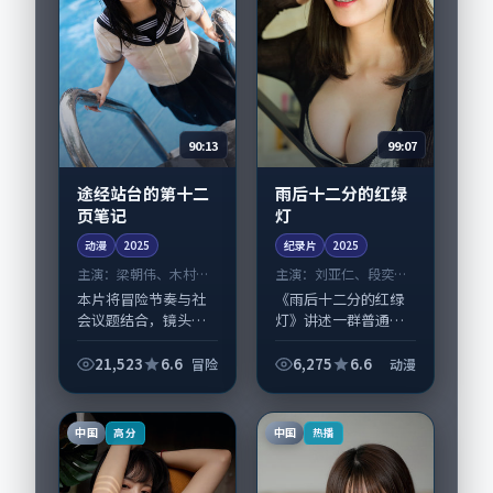
90:13
99:07
途经站台的第十二
雨后十二分的红绿
页笔记
灯
动漫
2025
纪录片
2025
主演：
梁朝伟、木村拓
主演：
刘亚仁、段奕宏
哉 等
等
本片将冒险节奏与社
《雨后十二分的红绿
会议题结合，镜头语
灯》讲述一群普通人
言克制而有后劲。
在偶然事件中被迫改
《途经站台的第十二
写人生轨迹的故事，
21,523
6.6
6,275
6.6
冒险
动漫
页笔记》由王小帅掌
动漫类型元素服务于
舵，梁朝伟、木村拓
人物刻画而非噱头。
哉担纲主线；取景与
导演庵野秀明擅长留
中国
中国
高分
热播
声音设计凸显韩国城
白叙事，刘亚仁、段...
市...