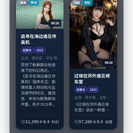
与配角群戏并重。影
美国
法国
院线
完结
片2023年面世后在...
99:10
追寻在海边遇见传
真机
纪录片
2023
主演：
雷佳音、宋佳 等
99:38
若想了解美国合拍语
境下的科幻表达，
过境在郊外遇见候
《追寻在海边遇见传
车室
真机》值得关注：剧
情侧重人物动机与生
纪录片
2023
活细节的咬合，雷佳
主演：
周冬雨、全智贤
音、宋佳与配角群戏
等
并重。影片2023年...
《过境在郊外遇见候
车室》讲述一群普通
人在偶然事件中被迫
改写人生轨迹的故
11,390
8.4
57,268
8.4
科幻
动漫
事，动漫类型元素服
务于人物刻画而非噱