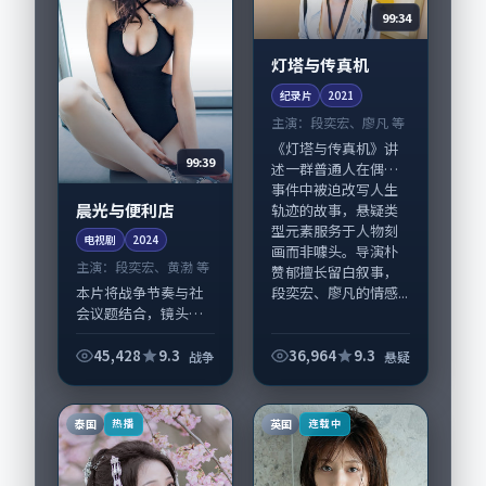
99:34
灯塔与传真机
纪录片
2021
主演：
段奕宏、廖凡 等
《灯塔与传真机》讲
99:39
述一群普通人在偶然
事件中被迫改写人生
晨光与便利店
轨迹的故事，悬疑类
型元素服务于人物刻
电视剧
2024
画而非噱头。导演朴
主演：
段奕宏、黄渤 等
赞郁擅长留白叙事，
段奕宏、廖凡的情感...
本片将战争节奏与社
会议题结合，镜头语
言克制而有后劲。
《晨光与便利店》由
45,428
9.3
36,964
9.3
战争
悬疑
滨口龙介掌舵，段奕
宏、黄渤担纲主线；
取景与声音设计凸显
泰国
英国
热播
连载中
美国城市质感，适合
偏...