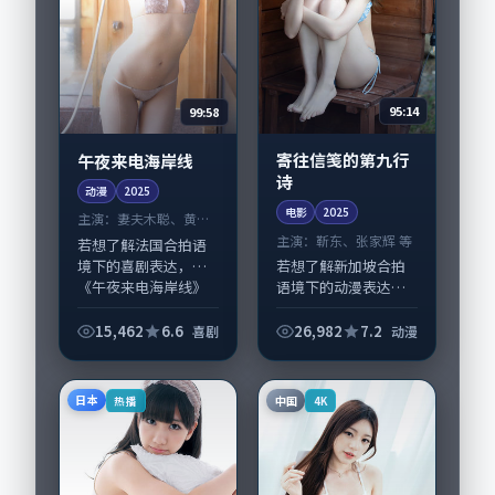
95:14
99:58
寄往信笺的第九行
午夜来电海岸线
诗
动漫
2025
电影
2025
主演：
妻夫木聪、黄渤
等
主演：
靳东、张家辉 等
若想了解法国合拍语
境下的喜剧表达，
若想了解新加坡合拍
《午夜来电海岸线》
语境下的动漫表达，
值得关注：剧情侧重
《寄往信笺的第九行
人物动机与生活细节
诗》值得关注：剧情
15,462
6.6
26,982
7.2
喜剧
动漫
的咬合，妻夫木聪、
侧重人物动机与生活
黄渤与配角群戏并
细节的咬合，靳东、
重。影片2025年面
张家辉与配角群戏并
日本
中国
热播
4K
世...
重。影片2025年...