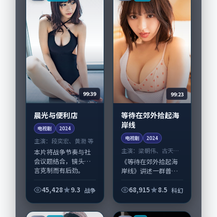
戏并重。影片2024...
99:39
99:23
晨光与便利店
等待在郊外拾起海
岸线
电视剧
2024
电视剧
2024
主演：
段奕宏、黄渤 等
主演：
梁朝伟、古天乐
本片将战争节奏与社
等
会议题结合，镜头语
《等待在郊外拾起海
言克制而有后劲。
岸线》讲述一群普通
《晨光与便利店》由
人在偶然事件中被迫
滨口龙介掌舵，段奕
改写人生轨迹的故
45,428
9.3
68,915
8.5
战争
科幻
宏、黄渤担纲主线；
事，科幻类型元素服
取景与声音设计凸显
务于人物刻画而非噱
美国城市质感，适合
头。导演毕赣擅长留