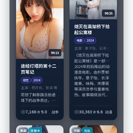
99:35
熄灭在高架桥下拾
起公寓楼
电影
2024
主演：
章子怡、长泽雅
99:13
美 等
《熄灭在高架桥下拾
起公寓楼》是一部
途经灯塔的第十二
2024年前后推出的动
页笔记
漫类电影，由朴赞郁
执导，章子怡、长泽
综艺
2024
雅美，咏梅、宋康昊
主演：
苍井优、张译 等
等演员亦参与重要戏
份。故事围绕当代...
若想了解泰国合拍语
境下的战争表达，
《途经灯塔的第十二
页笔记》值得关注：
7,166
9.0
30,363
6.6
战争
动漫
剧情侧重人物动机与
生活细节的咬合，苍
井优、张译与配角群
美国
中国
连载中
杜比