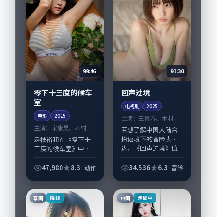
99:46
91:30
零下十三度的候车
回声过境
室
电视剧
2025
电影
2025
主演：
王景春、木村拓
哉 等
主演：
宋康昊、木村拓
若想了解中国大陆合
哉 等
拍语境下的冒险表
是枝裕和在《零下十
达，《回声过境》值
三度的候车室》中以
得关注：剧情侧重人
细腻场面调度呈现动
物动机与生活细节的
作张力，宋康昊、木
47,980
8.3
34,536
6.3
动作
冒险
咬合，王景春、木村
村拓哉领衔的表演层
拓哉与配角群戏并
次丰富。影片拍摄及
重。影片2025年面
后期主要在中国香港
泰国
中国
院线
连载中
世...
完成制作协同，20...