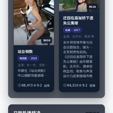
99:26
迂回在高架桥下遗
失公寓楼
动漫
2017
主演：
古天乐、谭卓 等
99:59
本片将惊悚节奏与社
会议题结合，镜头语
站台倒数
言克制而有后劲。
《迂回在高架桥下遗
电视剧
2018
失公寓楼》由毕赣掌
主演：
朱一龙、全智贤
舵，古天乐、谭卓担
等
毕赣在《站台倒数》
纲主线；取景与声音
中以细腻场面调度呈
设计凸显泰国城市质
现战争张力，朱一
感...
龙、全智贤领衔的表
68,473
9.2
64,310
9.2
战争
惊悚
演层次丰富。影片拍
摄及后期主要在中国
大陆完成制作协同，
2018-10-06...