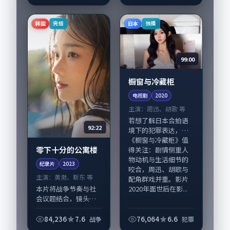
渤、松坂桃李，古天
乐、苍井优等演员亦
参与重要戏份。故事
韩国
日本
完结
独播
围绕当代都市中...
99:00
橱窗与冷藏柜
电视剧
2020
主演：
周迅、胡歌 等
若想了解日本合拍语
92:22
境下的犯罪表达，
《橱窗与冷藏柜》值
零下十分的公寓楼
得关注：剧情侧重人
物动机与生活细节的
纪录片
2023
咬合，周迅、胡歌与
主演：
黄渤、靳东 等
配角群戏并重。影片
2020年面世后在影...
本片将战争节奏与社
会议题结合，镜头语
言克制而有后劲。
《零下十分的公寓
84,236
7.6
76,064
6.6
战争
犯罪
楼》由刁亦男掌舵，