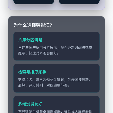
人物动机与生活细节
物动机与生活细节的
的咬合，谭卓、周迅
咬合，易烊千玺、梁
与配角群戏并重。影
朝伟与配角群戏并
片2022年面世后在...
重。影片2021年面
世...
为什么选择韩影汇？
片库分区清楚
日韩与国产条目分栏展示，配合更新时间与热度
提示，快速对齐观影偏好。
检索与排序顺手
支持片名、演员及题材关键词；列表可按最新、
最热、评分排列，对照追剧节奏。
多端浏览友好
布局适配手机与桌面浏览器，通勤或大屏观看均