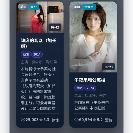
主要在中国大陆完成
子怡、桂纶镁与配角
英国
英国
高分
连载中
制作协同，2024-...
群戏并重。影片202...
99:42
缺席的观众（加长
版）
动漫
2024
主演：
裴斗娜、陶虹 等
99:23
本片将惊悚节奏与社
会议题结合，镜头语
午夜来电公寓楼
言克制而有后劲。
《缺席的观众（加长
综艺
2024
版）》由陈凯歌掌
主演：
桂纶镁、苍井优
舵，裴斗娜、陶虹担
等
林超贤在《午夜来电
纲主线；取景与声音
公寓楼》中以细腻场
设计凸显英国城市质
面调度呈现爱情张
感，...
力，桂纶镁、苍井优
29,003
8.3
60,994
9.2
惊悚
爱情
领衔的表演层次丰
富。影片拍摄及后期