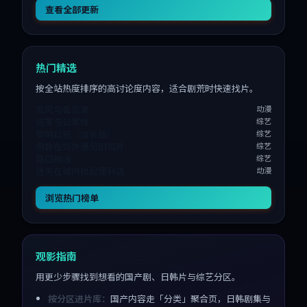
查看全部更新
热门精选
按全站热度排序的高讨论度内容，适合剧荒时快速找片。
北风与备忘录
动漫
信笺与公寓楼
综艺
黎明以前（加长版）
综艺
倒数在郊外遇见旧相片
综艺
路口搁浅
综艺
迷失在城内拾起便利店
动漫
浏览热门榜单
观影指南
用更少步骤找到想看的国产剧、日韩片与综艺分区。
按分区进片库：
国产内容走「分类」聚合页，日韩剧集与