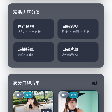
精品内容分类
国产影视
日韩影视
大陆 · 港台更新
剧集 · 电影 · 综艺
热播榜单
口碑片单
热度与口碑
高分精选入口
高分口碑片单
更多
中国
中国
院线
院线