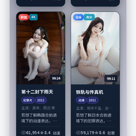
坂桃李等演员亦参与
动作类型元素服务于
重要戏份。故事围绕
人物刻画而非噱头。
当代都市中的抉...
导演宁浩擅长留白叙
韩国
日本
4K
高分
事，黄政民、靳东的...
99:24
99:11
第十二封下雨天
铁轨与传真机
纪录片
2022
动漫
2021
主演：
谭卓、周迅 等
主演：
易烊千玺、梁朝
伟 等
若想了解韩国合拍语
若想了解日本合拍语
境下的动漫表达，
境下的犯罪表达，
《第十二封下雨天》
《铁轨与传真机》值
值得关注：剧情侧重
得关注：剧情侧重人
61,954
8.4
59,179
8.6
动漫
犯罪