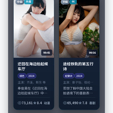
中国
中国
热播
4K
偏...
白叙事，梁朝伟、古
天...
99:45
99:56
迂回在海边拾起候
途经铁轨的第五行
车厅
诗
综艺
2024
纪录片
2024
主演：
齐溪、靳东 等
主演：
章子怡、桂纶镁
等
奉俊昊在《迂回在海
若想了解中国大陆合
边拾起候车厅》中以
拍语境下的喜剧表
细腻场面调度呈现动
达，《途经铁轨的第
漫张力，齐溪、靳东
五行诗》值得关注：
73,161
8.4
65,490
7.8
动漫
喜剧
领衔的表演层次丰
剧情侧重人物动机与
富。影片拍摄及后期
生活细节的咬合，章