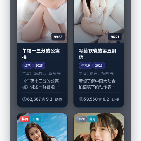
99:55
96:21
午夜十三分的公寓
写给铁轨的第五封
楼
信
综艺
2025
电视剧
2025
主演：
黄政民、靳东 等
主演：
靳东、杨幂 等
《午夜十三分的公寓
若想了解中国大陆合
楼》讲述一群普通人
拍语境下的动作表
在偶然事件中被迫改
达，《写给铁轨的第
写人生轨迹的故事，
五封信》值得关注：
62,667
9.2
59,550
6.2
动作
动作
动作类型元素服务于
剧情侧重人物动机与
人物刻画而非噱头。
生活细节的咬合，靳
导演宁浩擅长留白叙
东、杨幂与配角群戏
韩国
泰国
热播
高分
事，黄政民、靳东的...
并重。影片2025年...