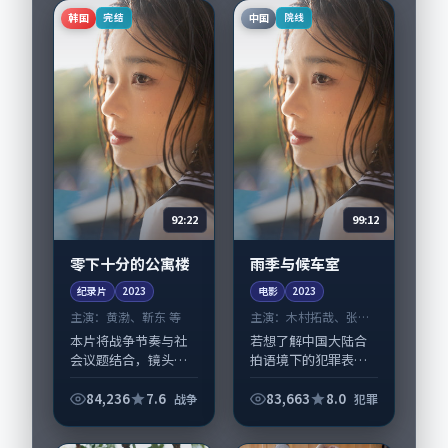
主要在英国完成制作
韩国
中国
完结
院线
协同，2024-01-...
92:22
99:12
零下十分的公寓楼
雨季与候车室
纪录片
2023
电影
2023
主演：
黄渤、靳东 等
主演：
木村拓哉、张译
等
本片将战争节奏与社
若想了解中国大陆合
会议题结合，镜头语
拍语境下的犯罪表
言克制而有后劲。
达，《雨季与候车
《零下十分的公寓
室》值得关注：剧情
84,236
7.6
83,663
8.0
战争
犯罪
楼》由刁亦男掌舵，
侧重人物动机与生活
黄渤、靳东担纲主
细节的咬合，木村拓