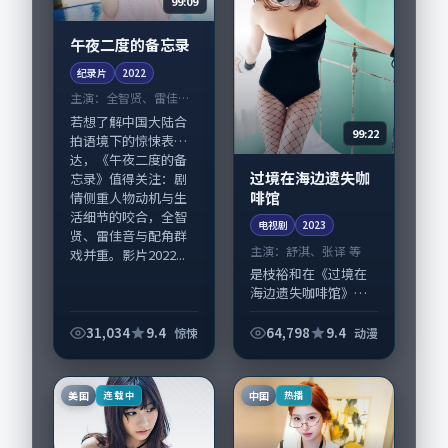
99:09
午夜二度的备忘录
纪录片
2022
主演：
全智贤、雷佳音
等
若想了解中国大陆合
99:22
拍语境下的惊悚表
达，《午夜二度的备
过境在海边遗失咖
忘录》值得关注：剧
啡馆
情侧重人物动机与生
活细节的咬合，全智
电视剧
2023
贤、雷佳音与配角群
主演：
舒淇、张译 等
戏并重。影片2022...
是枝裕和在《过境在
海边遗失咖啡馆》中
以细腻场面调度呈现
动漫张力，舒淇、张
31,034
9.4
64,798
9.4
惊悚
动漫
译领衔的表演层次丰
富。影片拍摄及后期
主要在中国台湾完成
美国
中国
连载中
热播
制作协同，2023...