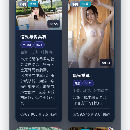
线；取景与声音设计
哉、张译与配角群戏
泰国
中国
完结
独播
凸显韩国城市质感，
并重。影片2023年
适合偏...
面...
99:59
信笺与传真机
电视剧
2023
主演：
刘涛、咏梅 等
本片将动作节奏与社
99:48
会议题结合，镜头语
言克制而有后劲。
晨光重逢
《信笺与传真机》由
郭帆掌舵，刘涛、咏
电影
2023
梅担纲主线；取景与
主演：
舒淇、张家辉 等
声音设计凸显泰国城
市质感，适合偏好写
若想了解中国香港合
实...
拍语境下的科幻表
达，《晨光重逢》值
得关注：剧情侧重人
62,905
7.5
59,545
8.0
动作
科幻
物动机与生活细节的
咬合，舒淇、张家辉