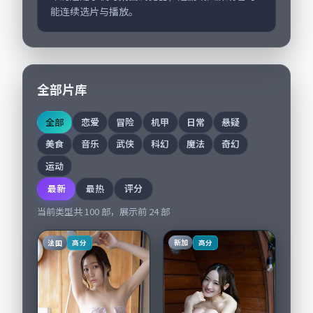
能连续选片与播放。
全部片库
全部
恋爱
冒险
机甲
日常
悬疑
美食
音乐
武侠
科幻
魔法
奇幻
运动
最新
最热
评分
当前类型共
100
部，展示前
24
部
法国
新加
高分
高分