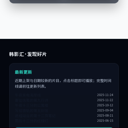
头。导演毕赣擅长留
白叙事，周冬雨、全
智...
韩影汇
· 发现好片
最新更新
近期上架与日期较新的片目，点击标题即可播放；完整时间
线请前往更新列表。
午夜来电海岸线
2025-11-24
寄往信笺的第九行诗
2025-11-22
午夜十三分的公寓楼
2025-10-12
写给铁轨的第五封信
2025-09-04
途经站台的第十二页笔记
2025-08-21
雨后十二分的红绿灯
2025-06-15